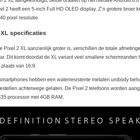
en 2 XL aangekondigd, beide draaien op het nieuwe Android 8.0
xel 2 heeft een 5-inch Full HD OLED display. Z’n grotere broer 
 pixel resolutie.
 XL specificaties
 Pixel 2 XL aanzienlijk groter is, verschillen de totale afmetin
ar. Dit komt doordat de XL variant veel smallere schermranden 
 plaats van 16:9.
smartphones hebben een waterresistente metalen unibody behu
toestellen achterwege gelaten. De Pixel 2 telefoons worden aan
35 processor met 4GB RAM.