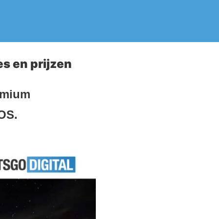
es en prijzen
remium
OS.