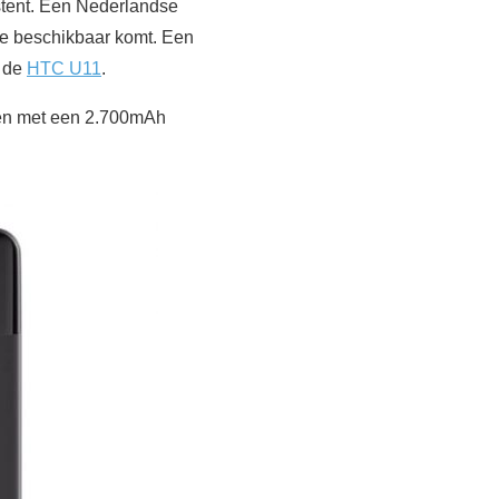
istent. Een Nederlandse
eze beschikbaar komt. Een
j de
HTC U11
.
doen met een 2.700mAh