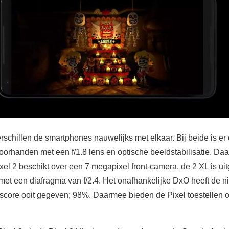
schillen de smartphones nauwelijks met elkaar. Bij beide is e
orhanden met een f/1.8 lens en optische beeldstabilisatie. Daar
l 2 beschikt over een 7 megapixel front-camera, de 2 XL is uit
met een diafragma van f/2.4. Het onafhankelijke DxO heeft de n
core ooit gegeven; 98%. Daarmee bieden de Pixel toestellen o