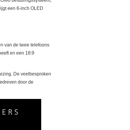
 Oreo besturingssysteem,
krijgt een 6-inch OLED
gen van de twee telefoons
heeft en een 18:9
izing. De veelbesproken
gedreven door de