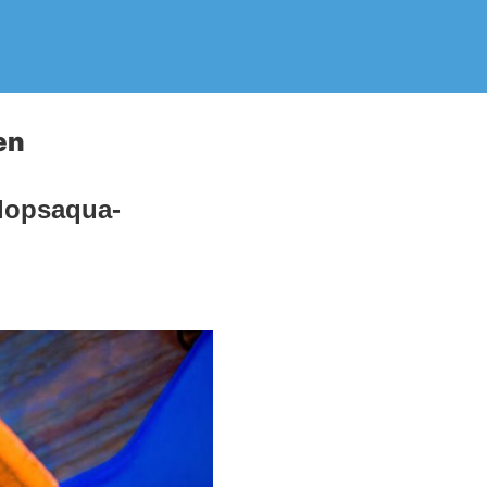
en
Plopsaqua-