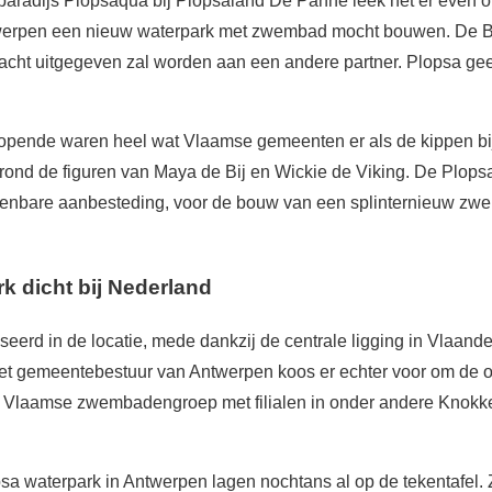
aradijs Plopsaqua bij Plopsaland De Panne leek het er even 
werpen een nieuw waterpark met zwembad mocht bouwen. De Be
racht uitgegeven zal worden aan een andere partner. Plopsa gee
opende waren heel wat Vlaamse gemeenten er als de kippen bi
 rond de figuren van Maya de Bij en Wickie de Viking. De Plopsa
penbare aanbesteding, voor de bouw van een splinternieuw zwe
k dicht bij Nederland
eerd in de locatie, mede dankzij de centrale ligging in Vlaand
t gemeentebestuur van Antwerpen koos er echter voor om de op
en Vlaamse zwembadengroep met filialen in onder andere Knokk
a waterpark in Antwerpen lagen nochtans al op de tekentafel. Z