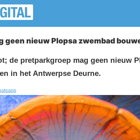
ag geen nieuw Plopsa zwembad bouw
ot; de pretparkgroep mag geen nieuw 
n in het Antwerpse Deurne.
atsapp