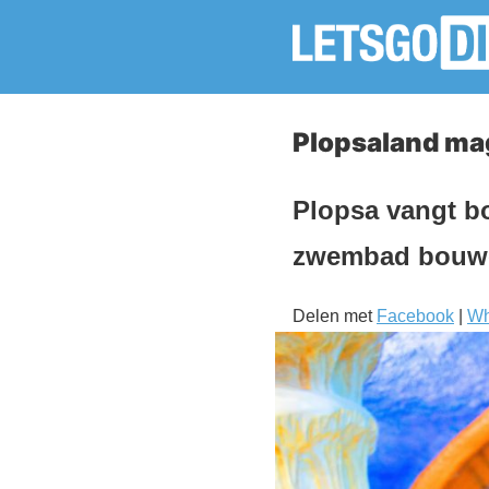
Plopsaland m
Plopsa vangt b
zwembad bouwe
Delen met
Facebook
|
Wh