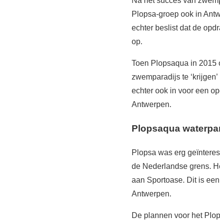
Na het succes van zwemp
Plopsa-groep ook in Ant
echter beslist dat de opd
op.
Toen Plopsaqua in 2015 
zwemparadijs te ‘krijgen’
echter ook in voor een o
Antwerpen.
Plopsaqua waterpar
Plopsa was erg geïnteress
de Nederlandse grens. He
aan Sportoase. Dit is e
Antwerpen.
De plannen voor het Plops