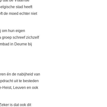
op dat de Vlaamse
lgische stad heeft
ft de moed echter niet
j om hun eigen
 groep schreef zichzelf
mbad in Deurne bij
eren én de nabijheid van
dracht uit te besteden
e-Heist, Leuven en ook
eker is dat ook dit