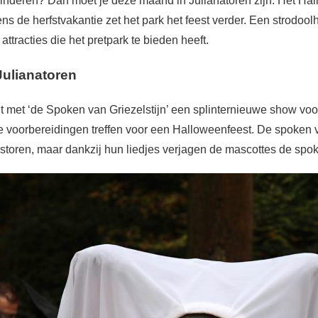
nderen? Dan moet je deze maand in Julianatoren zijn. Het Ha
ens de herfstvakantie zet het park het feest verder. Een strodool
ttracties die het pretpark te bieden heeft.
ulianatoren
lt met ‘de Spoken van Griezelstijn’ een splinternieuwe show voo
e voorbereidingen treffen voor een Halloweenfeest. De spoken v
erstoren, maar dankzij hun liedjes verjagen de mascottes de spoke