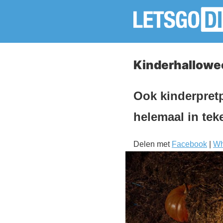
Kinderhallowee
Ook kinderpret
helemaal in tek
Delen met
Facebook
|
Wh