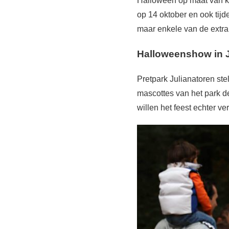
Halloween op maat van ki
op 14 oktober en ook tijd
maar enkele van de extra a
Halloweenshow in J
Pretpark Julianatoren ste
mascottes van het park d
willen het feest echter v