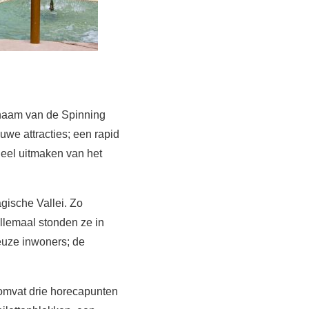
 naam van de Spinning
we attracties; een rapid
deel uitmaken van het
gische Vallei. Zo
llemaal stonden ze in
euze inwoners; de
 omvat drie horecapunten