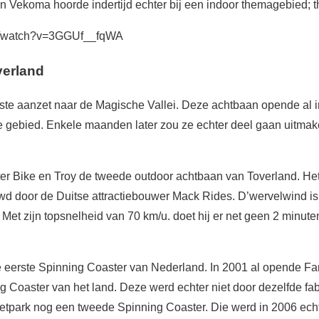
 Vekoma hoorde indertijd echter bij een indoor themagebied; t
om/watch?v=3GGUf__fqWA
verland
ste aanzet naar de Magische Vallei. Deze achtbaan opende al 
 gebied. Enkele maanden later zou ze echter deel gaan uitmak
ter Bike en Troy de tweede outdoor achtbaan van Toverland. H
d door de Duitse attractiebouwer Mack Rides. D’wervelwind is
Met zijn topsnelheid van 70 km/u. doet hij er net geen 2 minut
 eerste Spinning Coaster van Nederland. In 2001 al opende Fam
g Coaster van het land. Deze werd echter niet door dezelfde fab
retpark nog een tweede Spinning Coaster. Die werd in 2006 ech