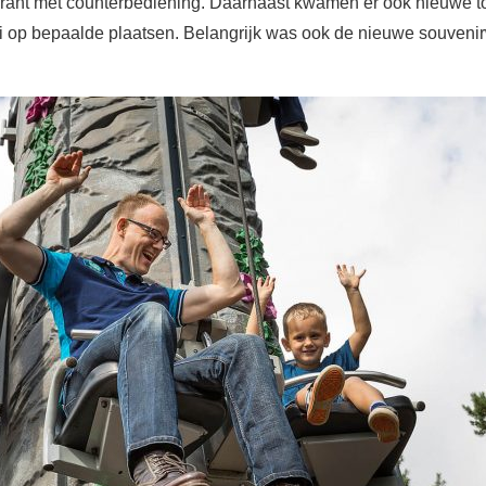
rant met counterbediening. Daarnaast kwamen er ook nieuwe to
i op bepaalde plaatsen. Belangrijk was ook de nieuwe souveni