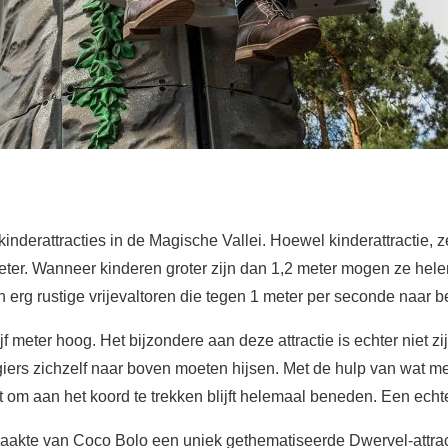
inderattracties in de Magische Vallei. Hoewel kinderattractie, z
eter. Wanneer kinderen groter zijn dan 1,2 meter mogen ze hele
en erg rustige vrijevaltoren die tegen 1 meter per seconde naar 
f meter hoog. Het bijzondere aan deze attractie is echter niet zij
giers zichzelf naar boven moeten hijsen. Met de hulp van wat me
t om aan het koord te trekken blijft helemaal beneden. Een echte
aakte van Coco Bolo een uniek gethematiseerde Dwervel-attracti