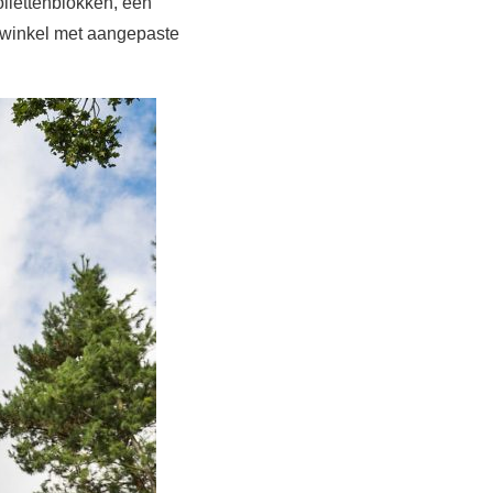
ilettenblokken, een
rwinkel met aangepaste