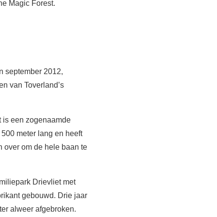
he Magic Forest.
in september 2012,
en van Toverland’s
et is een zogenaamde
 500 meter lang en heeft
en over om de hele baan te
iliepark Drievliet met
rikant gebouwd. Drie jaar
ter alweer afgebroken.