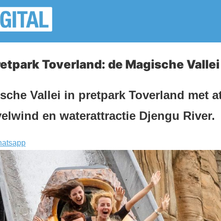
pretpark Toverland: de Magische Vallei
che Vallei in pretpark Toverland met at
lwind en waterattractie Djengu River.
atsapp