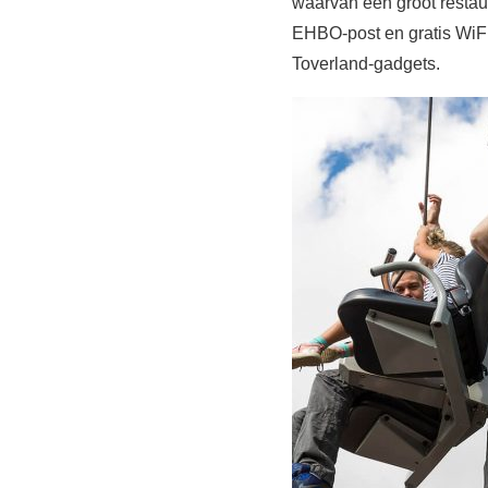
waarvan één groot restau
EHBO-post en gratis WiF
Toverland-gadgets.