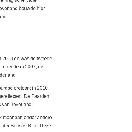
de Magische Vallei
Toverland bouwde hier
ken.
 in 2013 en was de tweede
ed opende in 2007; de
derland.
burgse pretpark in 2010
tereffecten. De Paarden
 van Toverland.
nk maar aan onder andere
echter Booster Bike. Deze