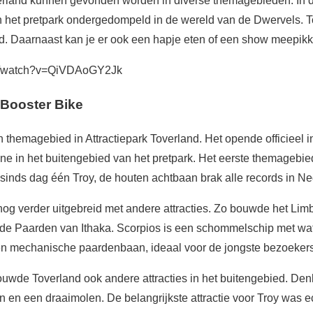
overland kunnen gevonden worden in diverse themagebieden. In 
 het pretpark ondergedompeld in de wereld van de Dwervels. 
oud. Daarnaast kan je er ook een hapje eten of een show meepik
om/watch?v=QiVDAoGY2Jk
Booster Bike
n themagebied in Attractiepark Toverland. Het opende officieel
ne in het buitengebied van het pretpark. Het eerste themagebi
sinds dag één Troy, de houten achtbaan brak alle records in Ne
nog verder uitgebreid met andere attracties. Zo bouwde het Lim
n de Paarden van Ithaka. Scorpios is een schommelschip met wa
en mechanische paardenbaan, ideaal voor de jongste bezoekers
uwde Toverland ook andere attracties in het buitengebied. De
n en een draaimolen. De belangrijkste attractie voor Troy was 