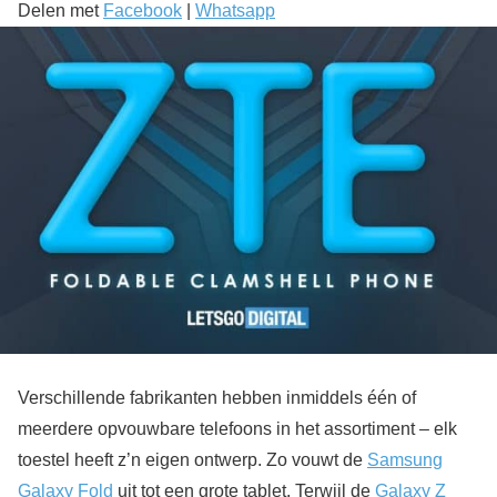
Delen met
Facebook
|
Whatsapp
Verschillende fabrikanten hebben inmiddels één of
meerdere opvouwbare telefoons in het assortiment – elk
toestel heeft z’n eigen ontwerp. Zo vouwt de
Samsung
Galaxy Fold
uit tot een grote tablet. Terwijl de
Galaxy Z