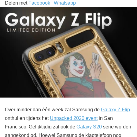
Delen met
Facebook
|
Whatsapp
Over minder dan één week zal Samsung de
Galaxy Z Flip
onthullen tijdens het
Unpacked 2020 event
in San
Francisco. Gelijktijdig zal ook de
Galaxy S20
serie worden
aangekondigd. Hoewel Samsung de klaptelefoon nog