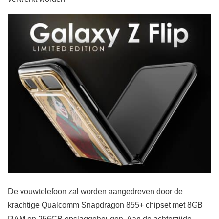
De vouwtelefoon zal worden aangedreven door de
krachtige Qualcomm Snapdragon 855+ chipset met 8GB
RAM en 256GB opslaggeheugen. Aan de achterzijde