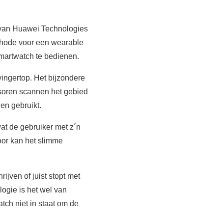
d van Huawei Technologies
ethode voor een wearable
martwatch te bedienen.
vingertop. Het bijzondere
nsoren scannen het gebied
en gebruikt.
at de gebruiker met z´n
oor kan het slimme
ijven of juist stopt met
ogie is het wel van
ch niet in staat om de