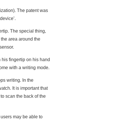
ization). The patent was
device’.
ertip. The special thing,
n the area around the
 sensor.
 his fingertip on his hand
ome with a writing mode.
ps writing. In the
ch. It is important that
to scan the back of the
 users may be able to