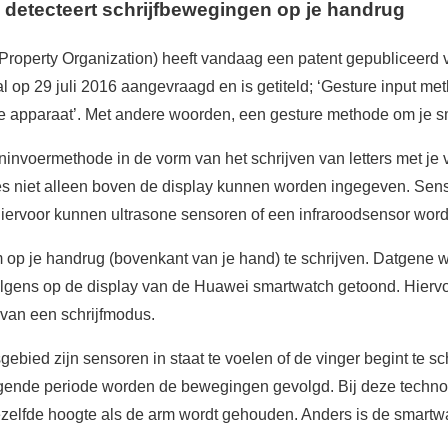
detecteert schrijfbewegingen op je handrug
 Property Organization) heeft vandaag een patent gepubliceer
al op 29 juli 2016 aangevraagd en is getiteld; ‘Gesture input m
e apparaat’. Met andere woorden, een gesture methode om je s
ninvoermethode in de vorm van het schrijven van letters met je 
res niet alleen boven de display kunnen worden ingegeven. Se
ervoor kunnen ultrasone sensoren of een infraroodsensor word
 op je handrug (bovenkant van je hand) te schrijven. Datgene w
rvolgens op de display van de Huawei smartwatch getoond. Hierv
van een schrijfmodus.
bied zijn sensoren in staat te voelen of de vinger begint te schr
iggende periode worden de bewegingen gevolgd. Bij deze technol
zelfde hoogte als de arm wordt gehouden. Anders is de smartwat