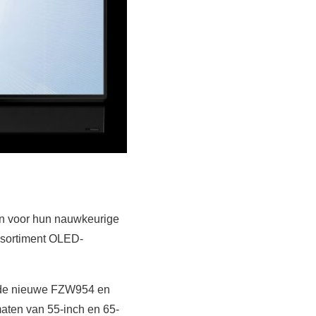
n voor hun nauwkeurige
ssortiment OLED-
en de nieuwe FZW954 en
aten van 55-inch en 65-