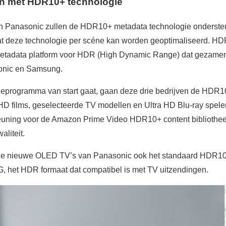
ken met HDR10+ technologie
 Panasonic zullen de HDR10+ metadata technologie ondersteun
at deze technologie per scéne kan worden geoptimaliseerd. HD
etadata platform voor HDR (High Dynamic Range) dat gezamenli
onic en Samsung.
ieprogramma van start gaat, gaan deze drie bedrijven de HDR1
a HD films, geselecteerde TV modellen en Ultra HD Blu-ray spe
euning voor de Amazon Prime Video HDR10+ content bibliotheek
aliteit.
de nieuwe OLED TV’s van Panasonic ook het standaard HDR10
G, het HDR formaat dat compatibel is met TV uitzendingen.