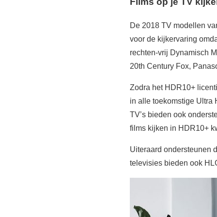
Films op je TV kij
De 2018 TV modellen van
voor de kijkervaring omd
rechten-vrij Dynamisch M
20th Century Fox, Panas
Zodra het HDR10+ licent
in alle toekomstige Ultr
TV’s bieden ook onderst
films kijken in HDR10+ kw
Uiteraard ondersteunen 
televisies bieden ook HL