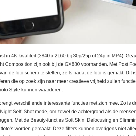
st in 4K kwaliteit (3840 x 2160 bij 30p/25p of 24p in MP4). Ge
ht Composition zijn ook bij de GX880 voorhanden. Met Post Foc
an de foto scherp te stellen, zelfs nadat de foto is gemakt. Dit 
en die op zoek zijn naar meer creatieve vrijheid zullen functie
oto Style kunnen waarderen.
rengt verschillende interessante functies met zich mee. Zo is
Night Self Shot mode, om zowel de achtergrond als de mensen
 leggen. Met de Beauty-functies Soft Skin, Defocusing en Slimmi
tfoto’s worden gemaakt. Deze filters kunnen overigens niet all