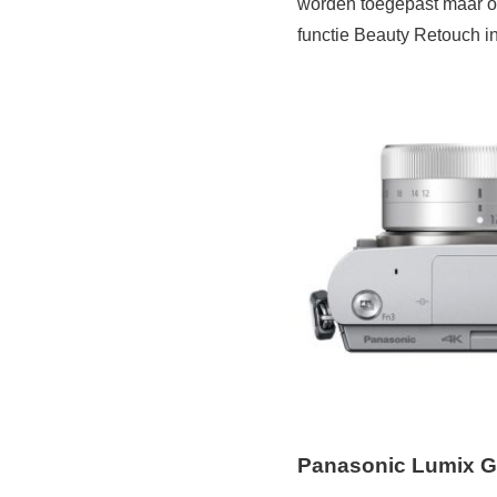
worden toegepast maar oo
functie Beauty Retouch i
Panasonic Lumix 