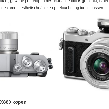
k bij gewone portretopnames. Nadat de foto is gemaakt, is het
n de camera esthetische/make-up retouchering toe te passen.
GX880 kopen