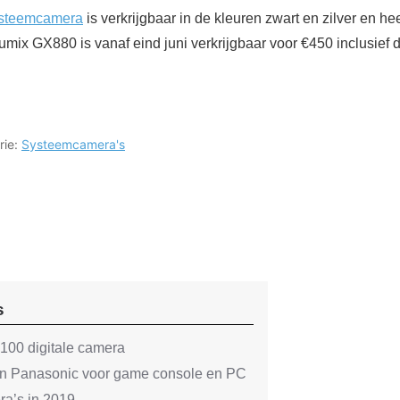
ysteemcamera
is verkrijgbaar in de kleuren zwart en zilver en heef
umix GX880 is vanaf eind juni verkrijgbaar voor €450 inclusief 
rie:
Systeemcamera's
s
100 digitale camera
n Panasonic voor game console en PC
ra’s in 2019