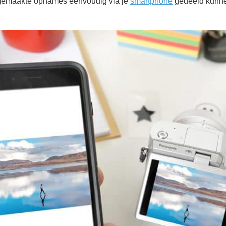
r gemaakte opnames eenvoudig via je
smartphone
gedeeld kunne