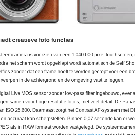
dt creatieve foto functies
steemcamera is voorzien van een 1.040.000 pixel touchscreen
dra het scherm wordt opgeklapt wordt automatisch de Self Sho
fies zonder dat een frame hoeft te worden gecropt voor een bred
rwerpen in de achtergrond en de omgeving vast te leggen.
igital Live MOS sensor zonder low-pass filter ingebouwd, eve
gen samen voor hoge resolutie foto’s, met veel detail. De Pan
n ISO 25.600. Daarnaast zorgt het Contrast AF-systeem met D
 en accuraat kan scherpstellen. Binnen 0,07 seconde kan er wo
JPEG als in RAW formaat worden vastgelegd. De systeemcamera