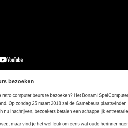
urs bezoeken
 de retro computer beurs te bezoeken? Het Bonami SpelCompute
land. Op zondag 25 maart 2018 zal de Gamebeurs plaatsvinden 
 nu inschrijven, bezoekers betalen een schappelijk entreetarie
r weg, maar vind je het wel leuk om eens wat oude herinneringe