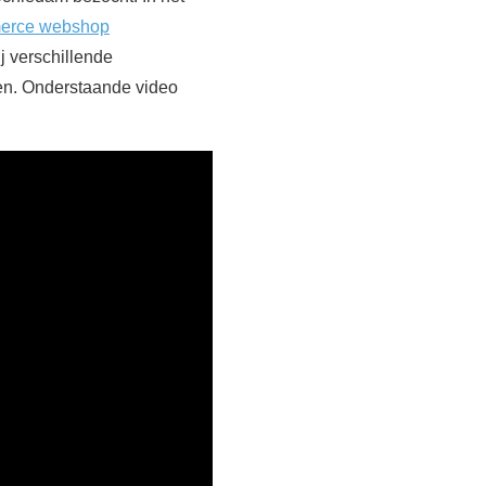
rce webshop
j verschillende
en. Onderstaande video