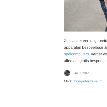
Zo staat er een uitgebre
apparaten bespeelbaar z
spelcomputers
. Verder v
allemaal gratis bespeelba
Ilse Jurrien
Merk:
Computermuseum