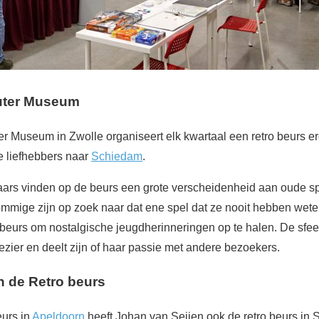
ter Museum
Museum in Zwolle organiseert elk kwartaal een retro beurs er
e liefhebbers naar
Schiedam
.
aars vinden op de beurs een grote verscheidenheid aan oude 
Sommige zijn op zoek naar dat ene spel dat ze nooit hebben wet
beurs om nostalgische jeugdherinneringen op te halen. De sfeer
lezier en deelt zijn of haar passie met andere bezoekers.
n de Retro beurs
urs in
Apeldoorn
heeft Johan van Seijen ook de retro beurs in 