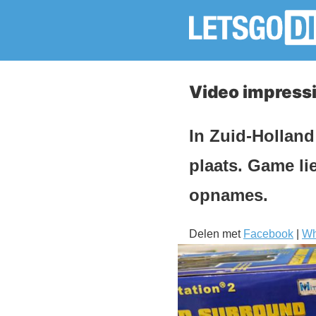
Video impress
In Zuid-Hollan
plaats. Game li
opnames.
Delen met
Facebook
|
Wh