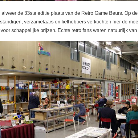
alweer de 33ste editie plaats van de Retro Game Beurs. Op de
fstandigen, verzamelaars en liefhebbers verkochten hier de mee
or schappelijke prijzen. Echte retro fans waren natuurlijk van d