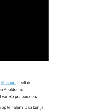
r
Museum
heeft de
in Apeldoorn.
f van €5 per persoon.
n op te halen? Dan kun je