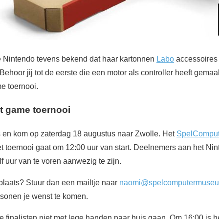
Nintendo tevens bekend dat haar kartonnen
Labo
accessoires 
Behoor jij tot de eerste die een motor als controller heeft gem
e toernooi.
t game toernooi
s en kom op zaterdag 18 augustus naar Zwolle. Het
SpelCompu
et toernooi gaat om 12:00 uur van start. Deelnemers aan het Ni
f uur van te voren aanwezig te zijn.
 plaats? Stuur dan een mailtje naar
naomi@spelcomputermuseu
sonen je wenst te komen.
 finalisten niet met lege handen naar huis gaan. Om 16:00 is h