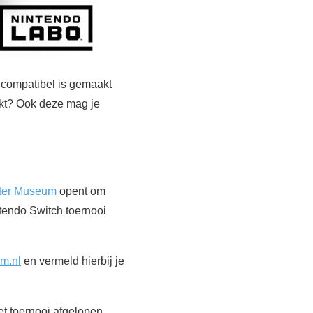
compatibel is gemaakt
aakt? Ook deze mag je
ter Museum
opent om
ntendo Switch toernooi
m.nl
en vermeld hierbij je
et toernooi afgelopen,