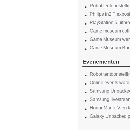
Robot tentoonstell
Philips in2iT expo
PlayStation 5 uitp
Game museum collec
Game Museum werkt
Game Museum Bonam
Evenementen
Robot tentoonstell
Online events word
Samsung Unpacked 2
Samsung livestrea
Honor Magic V en M
Galaxy Unpacked pr