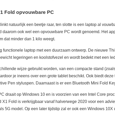
1 Fold opvouwbare PC
nkt natuurlijk een beetje raar, ten slotte is een laptop al vouwb
 daarom ook wel een opvouwbare PC wordt genoemd. Het appa
dat minder dan 1 kilo weegt.
ig functionele laptop met een duurzaam ontwerp. De nieuwe Th
ewicht legeringen en koolstofvezel en wordt bedekt met een led
chillende wijze gebruikt worden, van een compacte stand (zoals
ardoor je ineens over een grote tablet beschikt. Ook biedt deze t
tive Pen styluspen. Daarnaast is er een Bluetooth Mini Fold K
draait op Windows 10 en is voorzien van een Intel Core proce
 X1 Fold is verkrijgbaar vanaf halverwege 2020 voor een advi
 als 5G model. Op een later tijdstip zal er ook een Windows 10X