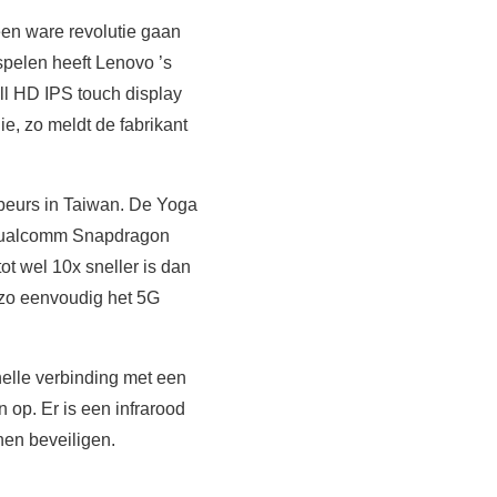
een ware revolutie gaan
spelen heeft Lenovo ’s
l HD IPS touch display
e, zo meldt de fabrikant
 beurs in Taiwan. De Yoga
t Qualcomm Snapdragon
ot wel 10x sneller is dan
 zo eenvoudig het 5G
nelle verbinding met een
op. Er is een infrarood
nen beveiligen.