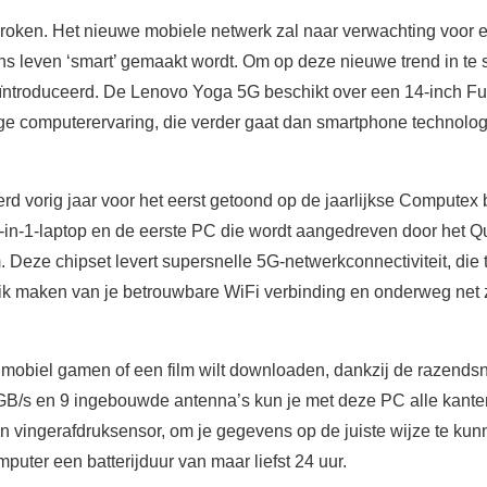
broken. Het nieuwe mobiele netwerk zal naar verwachting voor 
ons leven ‘smart’ gemaakt wordt. Om op deze nieuwe trend in te 
ntroduceerd. De Lenovo Yoga 5G beschikt over een 14-inch Ful
e computerervaring, die verder gaat dan smartphone technologi
 vorig jaar voor het eerst getoond op de jaarlijkse Computex
 2-in-1-laptop en de eerste PC die wordt aangedreven door he
Deze chipset levert supersnelle 5G-netwerkconnectiviteit, die t
uik maken van je betrouwbare WiFi verbinding en onderweg net
 mobiel gamen of een film wilt downloaden, dankzij de razends
/s en 9 ingebouwde antenna’s kun je met deze PC alle kanten 
vingerafdruksensor, om je gegevens op de juiste wijze te kun
uter een batterijduur van maar liefst 24 uur.