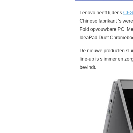
Lenovo heeft tijdens
CES
Chinese fabrikant ’s wer
Fold opvouwbare PC. Met 
IdeaPad Duet Chromebook 
De nieuwe producten sluit
line-up is slimmer en zo
bevindt.