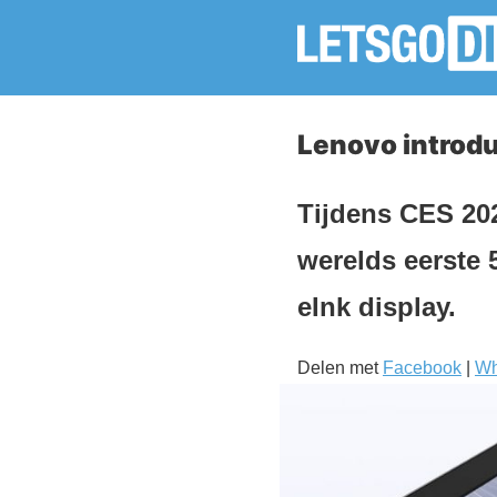
Lenovo introd
Tijdens CES 202
werelds eerste
eInk display.
Delen met
Facebook
|
Wh