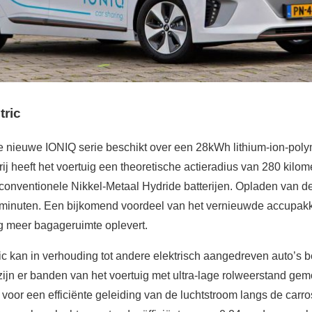
tric
e nieuwe IONIQ serie beschikt over een 28kWh lithium-ion-polym
j heeft het voertuig een theoretische actieradius van 280 kilome
n conventionele Nikkel-Metaal Hydride batterijen. Opladen van de 
3 minuten. Een bijkomend voordeel van het vernieuwde accupakk
g meer bagageruimte oplevert.
c kan in verhouding tot andere elektrisch aangedreven auto’s 
zijn er banden van het voertuig met ultra-lage rolweerstand gem
 voor een efficiënte geleiding van de luchtstroom langs de carr