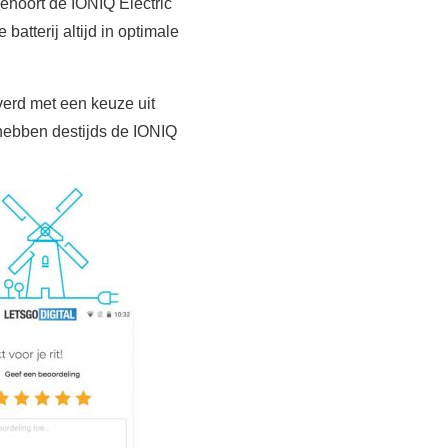
ehoort de IONIQ Electric
atterij altijd in optimale
verd met een keuze uit
j hebben destijds de IONIQ