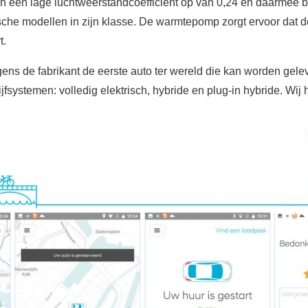
 een lage luchtweerstandcoëfficiënt op van 0,24 en daarmee b
he modellen in zijn klasse. De warmtepomp zorgt ervoor dat de b
t.
ens de fabrikant de eerste auto ter wereld die kan worden gele
jfsystemen: volledig elektrisch, hybride en plug-in hybride. Wi