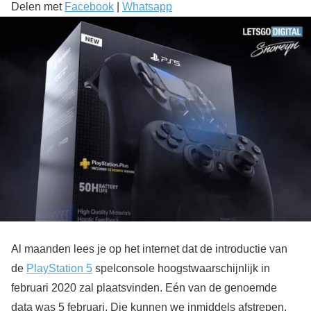
Delen met
Facebook
|
Whatsapp
Al maanden lees je op het internet dat de introductie van
de
PlayStation 5
spelconsole hoogstwaarschijnlijk in
februari 2020 zal plaatsvinden. Eén van de genoemde
data was 5 februari. Die kunnen we inmiddels afstrepen,