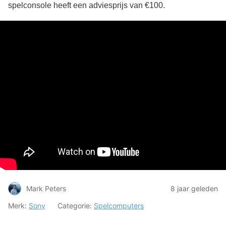
spelconsole heeft een adviesprijs van €100.
Mark Peters
8 jaar geleden
Merk:
Sony
Categorie:
Spelcomputers