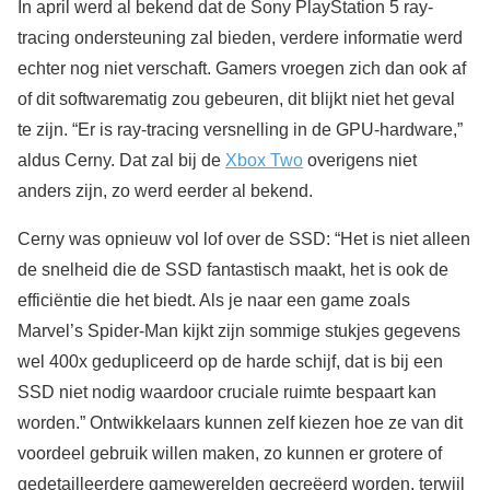
In april werd al bekend dat de Sony PlayStation 5 ray-
tracing ondersteuning zal bieden, verdere informatie werd
echter nog niet verschaft. Gamers vroegen zich dan ook af
of dit softwarematig zou gebeuren, dit blijkt niet het geval
te zijn. “Er is ray-tracing versnelling in de GPU-hardware,”
aldus Cerny. Dat zal bij de
Xbox Two
overigens niet
anders zijn, zo werd eerder al bekend.
Cerny was opnieuw vol lof over de SSD: “Het is niet alleen
de snelheid die de SSD fantastisch maakt, het is ook de
efficiëntie die het biedt. Als je naar een game zoals
Marvel’s Spider-Man kijkt zijn sommige stukjes gegevens
wel 400x gedupliceerd op de harde schijf, dat is bij een
SSD niet nodig waardoor cruciale ruimte bespaart kan
worden.” Ontwikkelaars kunnen zelf kiezen hoe ze van dit
voordeel gebruik willen maken, zo kunnen er grotere of
gedetailleerdere gamewerelden gecreëerd worden, terwijl