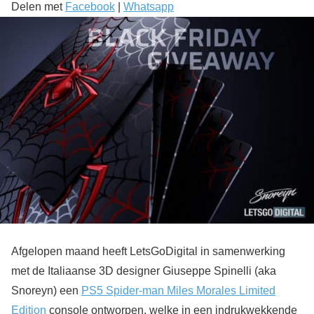
Delen met
Facebook
|
Whatsapp
Afgelopen maand heeft LetsGoDigital in samenwerking
met de Italiaanse 3D designer Giuseppe Spinelli (aka
Snoreyn) een
PS5 Spider-man Miles Morales Limited
Edition
console ontworpen, welke in een indrukwekkende