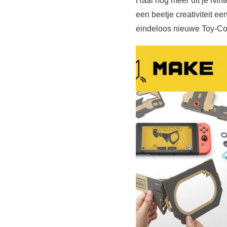
Haal nog meer uit je Nin
een beetje creativiteit e
eindeloos nieuwe Toy-Co