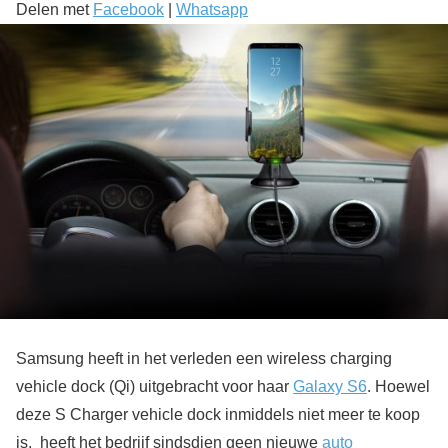
Delen met
Facebook
|
Whatsapp
Samsung heeft in het verleden een wireless charging
vehicle dock (Qi) uitgebracht voor haar
Galaxy S6
. Hoewel
deze S Charger vehicle dock inmiddels niet meer te koop
is, heeft het bedrijf sindsdien geen nieuwe
auto