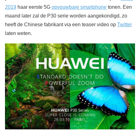
2019
haar eerste 5G
opvouwbare smartphone
tonen. Een
maand later zal de P30 serie worden aangekondigd, zo
heeft de Chinese fabrikant via een teaser video op
Twitter
laten weten.