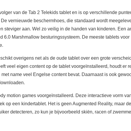
lger van de Tab 2 Telekids tablet en is op verschillende punte
 De vernieuwde beschermhoes, die standaard wordt meegeleverd
en steviger aan. Wel zo veilig in de handen van kinderen. Een a
roid 6.0 Marshmallow besturingssysteem. De meeste tablets voor
e.
chikt overigens net als de oude tablet over een grote verschei
eeft veel eigen content op de tablet voorgeïnstalleerd, houdt er
e met name veel Engelse content bevat. Daarnaast is ook gewo
downloaden.
dy motion games voorgeïnstalleerd. Deze interactieve vorm van 
ek op een kindertablet. Het is geen Augmented Reality, maar de
ker detecteren, zo kun je bijvoorbeeld skiën, racen of zwemme